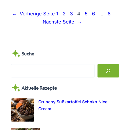
←
Vorherige Seite
1
2
3
4
5
6
…
8
Nächste Seite
→
Suche
S
e
a
Aktuelle Rezepte
r
c
Crunchy Süßkartoffel Schoko Nice
h
Cream