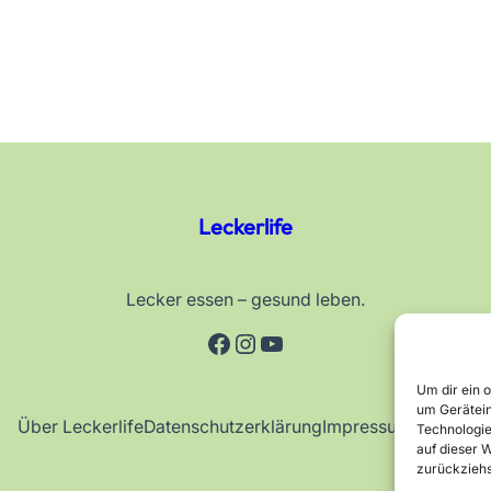
Leckerlife
Lecker essen – gesund leben.
Facebook
Instagram
YouTube
Um dir ein 
um Gerätein
Über Leckerlife
Datenschutzerklärung
Impressum
Kontakt
Technologie
auf dieser W
zurückziehs