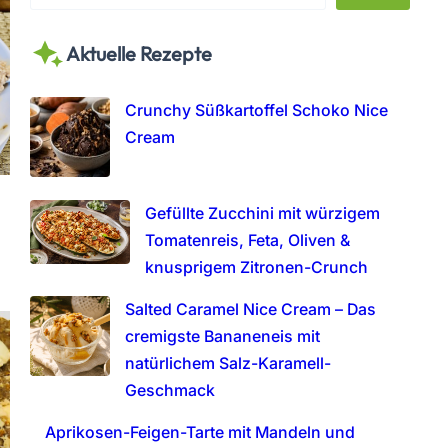
e
a
Aktuelle Rezepte
r
c
h
Crunchy Süßkartoffel Schoko Nice
Cream
Gefüllte Zucchini mit würzigem
Tomatenreis, Feta, Oliven &
knusprigem Zitronen-Crunch
Salted Caramel Nice Cream – Das
cremigste Bananeneis mit
natürlichem Salz-Karamell-
Geschmack
Aprikosen-Feigen-Tarte mit Mandeln und