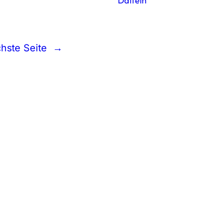
Datteln
hste Seite
→