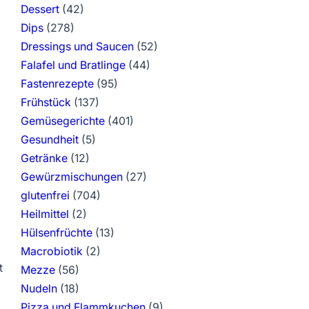
Dessert
(42)
Dips
(278)
Dressings und Saucen
(52)
Falafel und Bratlinge
(44)
Fastenrezepte
(95)
Frühstück
(137)
Gemüsegerichte
(401)
Gesundheit
(5)
Getränke
(12)
Gewürzmischungen
(27)
glutenfrei
(704)
Heilmittel
(2)
Hülsenfrüchte
(13)
Macrobiotik
(2)
t
Mezze
(56)
Nudeln
(18)
Pizza und Flammkuchen
(9)