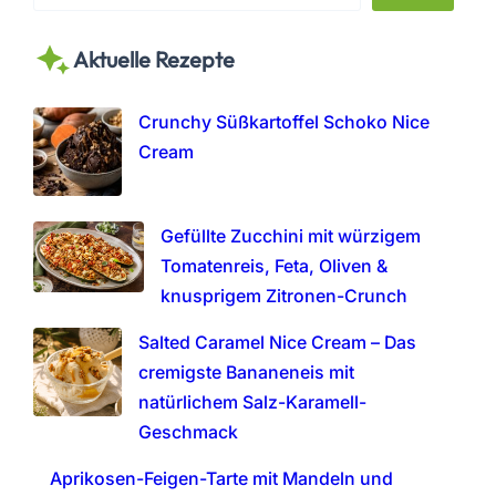
e
a
Aktuelle Rezepte
r
c
h
Crunchy Süßkartoffel Schoko Nice
Cream
Gefüllte Zucchini mit würzigem
Tomatenreis, Feta, Oliven &
knusprigem Zitronen-Crunch
Salted Caramel Nice Cream – Das
cremigste Bananeneis mit
natürlichem Salz-Karamell-
Geschmack
Aprikosen-Feigen-Tarte mit Mandeln und