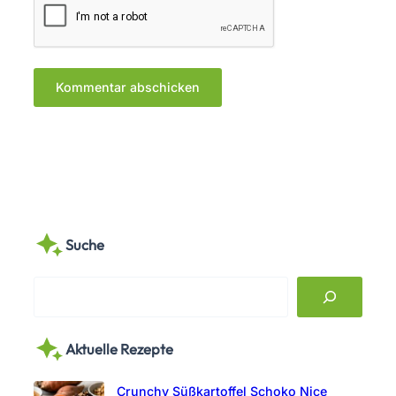
Suche
S
e
a
Aktuelle Rezepte
r
c
Crunchy Süßkartoffel Schoko Nice
h