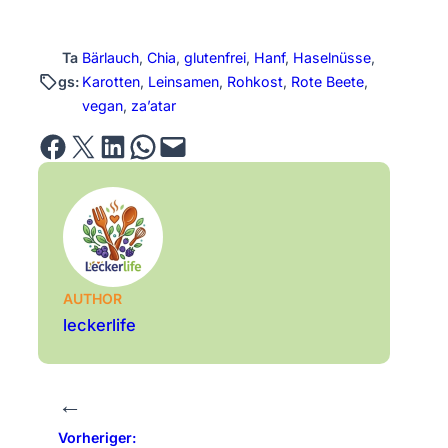
Ta
Bärlauch
, 
Chia
, 
glutenfrei
, 
Hanf
, 
Haselnüsse
, 
gs:
Karotten
, 
Leinsamen
, 
Rohkost
, 
Rote Beete
, 
vegan
, 
za’atar
Share on Facebook
Email this Page
Share on LinkedIn
Share on WhatsApp
Email this Page
AUTHOR
leckerlife
←
Vorheriger: