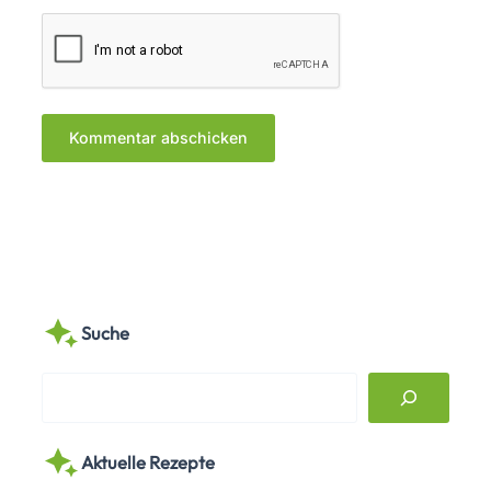
Suche
S
e
a
Aktuelle Rezepte
r
c