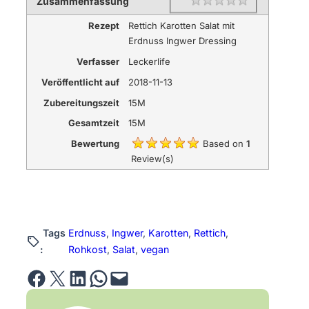
Zusammenfassung
Rating
1 star
2 stars
3 stars
4 stars
5 stars
Rezept
Rettich Karotten Salat mit
Erdnuss Ingwer Dressing
Verfasser
Leckerlife
Veröffentlicht auf
2018-11-13
Zubereitungszeit
15M
Gesamtzeit
15M
Bewertung
Based on
1
Review(s)
Tags
Erdnuss
, 
Ingwer
, 
Karotten
, 
Rettich
, 
:
Rohkost
, 
Salat
, 
vegan
Share on Facebook
Email this Page
Share on LinkedIn
Share on WhatsApp
Email this Page