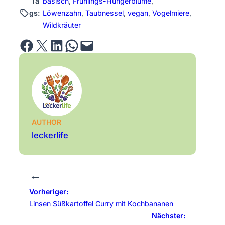
Ta
basisch
, 
Frühlings-Hungerblume
, 
gs:
Löwenzahn
, 
Taubnessel
, 
vegan
, 
Vogelmiere
, 
Wildkräuter
Share on Facebook
Email this Page
Share on LinkedIn
Share on WhatsApp
Email this Page
AUTHOR
leckerlife
←
Vorheriger:
Linsen Süßkartoffel Curry mit Kochbananen
Nächster: