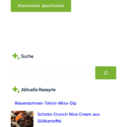
Suche
S
e
a
Aktuelle Rezepte
r
c
Riesenbohnen-Tahini-Miso-Dip
h
Schoko Crunch Nice Cream aus
Süßkartoffel