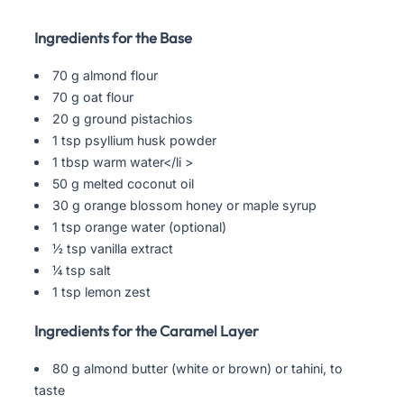
Ingredients for the Base
70 g almond flour
70 g oat flour
20 g ground pistachios
1 tsp psyllium husk powder
1 tbsp warm water</li >
50 g melted coconut oil
30 g orange blossom honey or maple syrup
1 tsp orange water (optional)
½ tsp vanilla extract
¼ tsp salt
1 tsp lemon zest
Ingredients for the Caramel Layer
80 g almond butter (white or brown) or tahini, to
taste