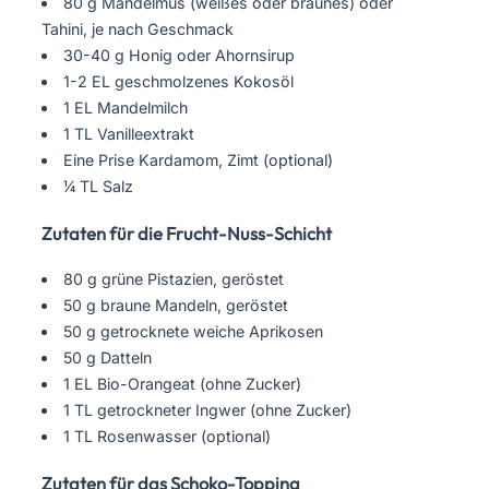
80 g Mandelmus (weißes oder braunes) oder
Tahini, je nach Geschmack
30-40 g Honig oder Ahornsirup
1-2 EL geschmolzenes Kokosöl
1 EL Mandelmilch
1 TL Vanilleextrakt
Eine Prise Kardamom, Zimt (optional)
¼ TL Salz
Zutaten für die Frucht-Nuss-Schicht
80 g grüne Pistazien, geröstet
50 g braune Mandeln, geröstet
50 g getrocknete weiche Aprikosen
50 g Datteln
1 EL Bio-Orangeat (ohne Zucker)
1 TL getrockneter Ingwer (ohne Zucker)
1 TL Rosenwasser (optional)
Zutaten für das Schoko-Topping