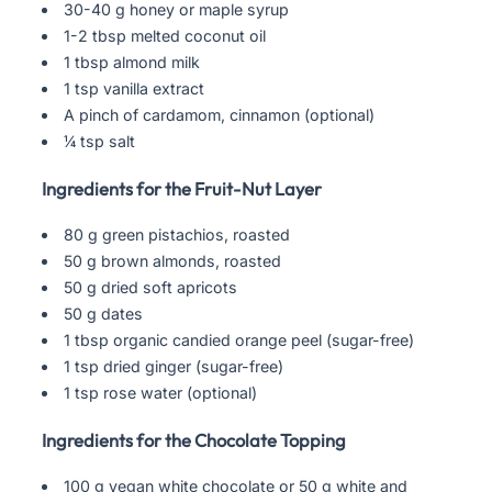
30-40 g honey or maple syrup
1-2 tbsp melted coconut oil
1 tbsp almond milk
1 tsp vanilla extract
A pinch of cardamom, cinnamon (optional)
¼ tsp salt
Ingredients for the Fruit-Nut Layer
80 g green pistachios, roasted
50 g brown almonds, roasted
50 g dried soft apricots
50 g dates
1 tbsp organic candied orange peel (sugar-free)
1 tsp dried ginger (sugar-free)
1 tsp rose water (optional)
Ingredients for the Chocolate Topping
100 g vegan white chocolate or 50 g white and