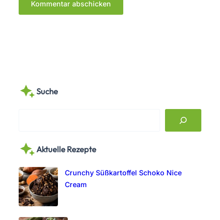
Suche
S
e
a
Aktuelle Rezepte
r
c
Crunchy Süßkartoffel Schoko Nice
h
Cream