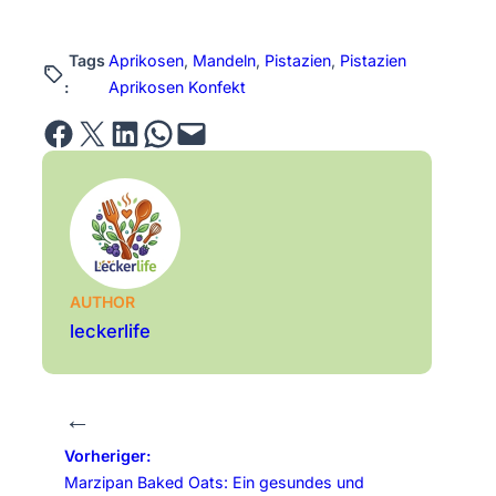
Tags
Aprikosen
, 
Mandeln
, 
Pistazien
, 
Pistazien
:
Aprikosen Konfekt
Share on Facebook
Email this Page
Share on LinkedIn
Share on WhatsApp
Email this Page
AUTHOR
leckerlife
←
Vorheriger:
Marzipan Baked Oats: Ein gesundes und