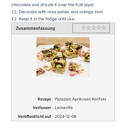
chocolate and drizzle it over the fruit layer.
Decorate with rose petals and orange zest.
Keep it in the fridge until use.
Zusammenfassung
Rating
1 star
2 stars
3 stars
4 stars
5 stars
Rezept
Pistazien Aprikosen Konfekt
Verfasser
Leckerlife
Veröffentlicht auf
2024-12-06