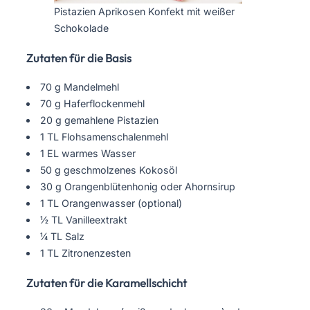
Pistazien Aprikosen Konfekt mit weißer
Schokolade
Zutaten für die Basis
70 g Mandelmehl
70 g Haferflockenmehl
20 g gemahlene Pistazien
1 TL Flohsamenschalenmehl
1 EL warmes Wasser
50 g geschmolzenes Kokosöl
30 g Orangenblütenhonig oder Ahornsirup
1 TL Orangenwasser (optional)
½ TL Vanilleextrakt
¼ TL Salz
1 TL Zitronenzesten
Zutaten für die Karamellschicht