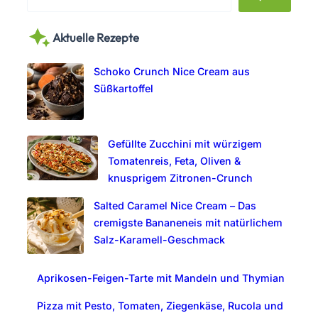
e
a
Aktuelle Rezepte
r
c
Schoko Crunch Nice Cream aus
h
Süßkartoffel
Gefüllte Zucchini mit würzigem
Tomatenreis, Feta, Oliven &
knusprigem Zitronen-Crunch
Salted Caramel Nice Cream – Das
cremigste Bananeneis mit natürlichem
Salz-Karamell-Geschmack
Aprikosen-Feigen-Tarte mit Mandeln und Thymian
Pizza mit Pesto, Tomaten, Ziegenkäse, Rucola und