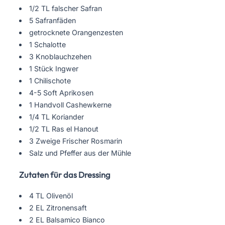
1/2 TL falscher Safran
5 Safranfäden
getrocknete Orangenzesten
1 Schalotte
3 Knoblauchzehen
1 Stück Ingwer
1 Chilischote
4-5 Soft Aprikosen
1 Handvoll Cashewkerne
1/4 TL Koriander
1/2 TL Ras el Hanout
3 Zweige Frischer Rosmarin
Salz und Pfeffer aus der Mühle
Zutaten für das Dressing
4
TL Olivenöl
2 EL Zitronensaft
2 EL Balsamico Bianco