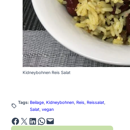
Kidneybohnen Reis Salat
Tags:
Beilage
, 
Kidneybohnen
, 
Reis
, 
Reissalat
, 
Salat
, 
vegan
Share on Facebook
Email this Page
Share on LinkedIn
Share on WhatsApp
Email this Page