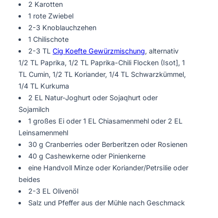
2 Karotten
1 rote Zwiebel
2-3 Knoblauchzehen
1 Chilischote
2-3 TL
Cig Koefte Gewürzmischung
, alternativ
1/2 TL Paprika, 1/2 TL Paprika-Chili Flocken (Isot], 1
TL Cumin, 1/2 TL Koriander, 1/4 TL Schwarzkümmel,
1/4 TL Kurkuma
2 EL Natur-Joghurt oder Sojaqhurt oder
Sojamilch
1 großes Ei oder 1 EL Chiasamenmehl oder 2 EL
Leinsamenmehl
30 g Cranberries oder Berberitzen oder Rosienen
40 g Cashewkerne oder Pinienkerne
eine Handvoll Minze oder Koriander/Petrsilie oder
beides
2-3 EL Olivenöl
Salz und Pfeffer aus der Mühle nach Geschmack