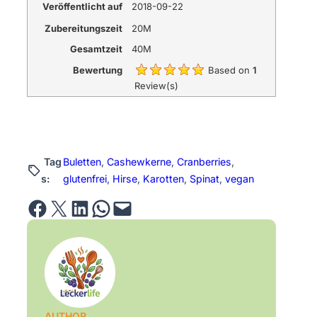
Veröffentlicht auf
2018-09-22
Zubereitungszeit
20M
Gesamtzeit
40M
Bewertung
Based on
1
Review(s)
Tag
Buletten
, 
Cashewkerne
, 
Cranberries
, 
s:
glutenfrei
, 
Hirse
, 
Karotten
, 
Spinat
, 
vegan
Share on Facebook
Email this Page
Share on LinkedIn
Share on WhatsApp
Email this Page
AUTHOR