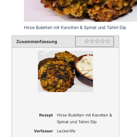
Hirse Buletten mit Karotten & Spinat und Tahini Dip
Zusammenfassung
Rating
1 star
2 stars
3 stars
4 stars
5 stars
Rezept
Hirse Buletten mit Karotten &
Spinat und Tahini Dip
Verfasser
Leckerlife