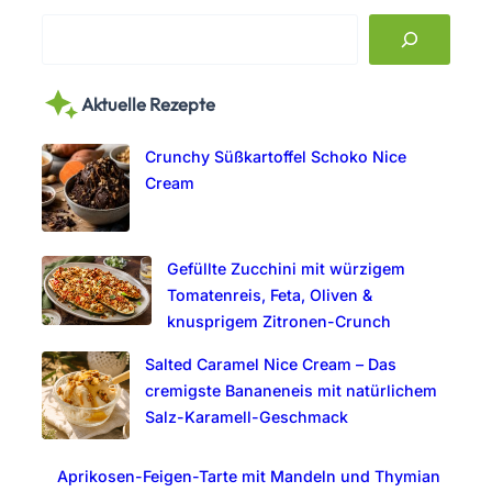
S
e
a
Aktuelle Rezepte
r
c
Crunchy Süßkartoffel Schoko Nice
h
Cream
Gefüllte Zucchini mit würzigem
Tomatenreis, Feta, Oliven &
knusprigem Zitronen-Crunch
Salted Caramel Nice Cream – Das
cremigste Bananeneis mit natürlichem
Salz-Karamell-Geschmack
Aprikosen-Feigen-Tarte mit Mandeln und Thymian