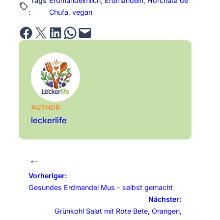
Tags
Erdmandelmilch
, 
Erdmandeln
, 
Horchata de
:
Chufa
, 
vegan
Share on Facebook
Email this Page
Share on LinkedIn
Share on WhatsApp
Email this Page
AUTHOR
leckerlife
←
Vorheriger:
Gesundes Erdmandel Mus – selbst gemacht
Nächster:
Grünkohl Salat mit Rote Bete, Orangen,