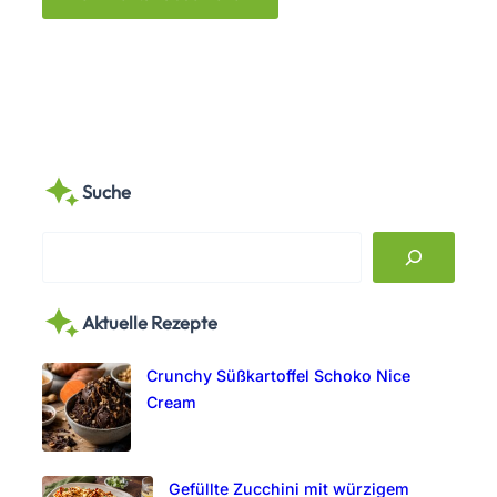
Suche
S
e
a
Aktuelle Rezepte
r
c
Crunchy Süßkartoffel Schoko Nice
h
Cream
Gefüllte Zucchini mit würzigem