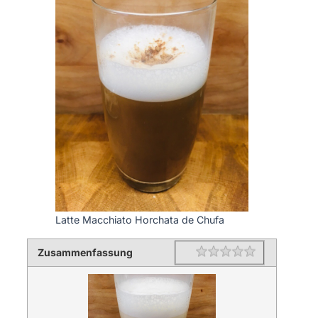
Latte Macchiato Horchata de Chufa
Zusammenfassung
Rating
1 star
2 stars
3 stars
4 stars
5 stars