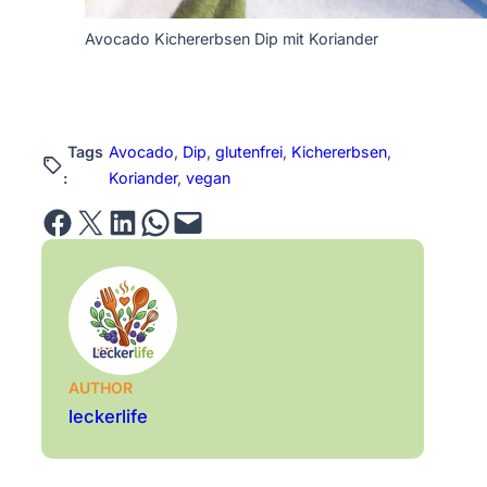
Avocado Kichererbsen Dip mit Koriander
Tags
Avocado
, 
Dip
, 
glutenfrei
, 
Kichererbsen
, 
:
Koriander
, 
vegan
Share on Facebook
Email this Page
Share on LinkedIn
Share on WhatsApp
Email this Page
AUTHOR
leckerlife