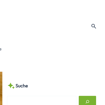
e
Suche
S