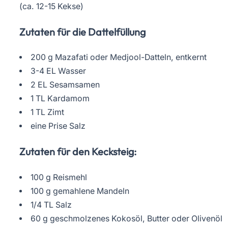
(ca. 12-15 Kekse)
Zutaten für die Dattelfüllung
200 g Mazafati oder Medjool-Datteln, entkernt
3-4 EL Wasser
2 EL Sesamsamen
1 TL Kardamom
1 TL Zimt
eine Prise Salz
Zutaten für den Kecksteig:
100 g Reismehl
100 g gemahlene Mandeln
1/4 TL Salz
60 g geschmolzenes Kokosöl, Butter oder Olivenöl