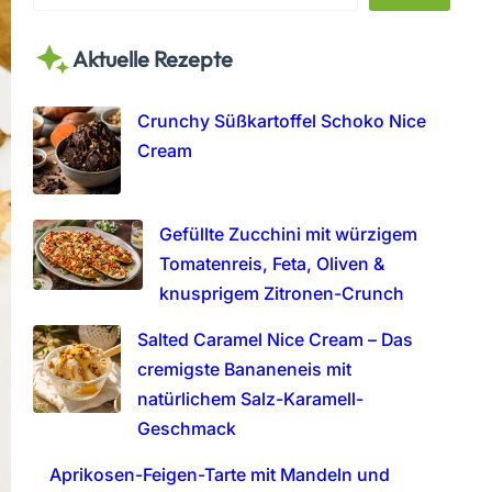
e
a
Aktuelle Rezepte
r
c
h
Crunchy Süßkartoffel Schoko Nice
Cream
Gefüllte Zucchini mit würzigem
Tomatenreis, Feta, Oliven &
knusprigem Zitronen-Crunch
Salted Caramel Nice Cream – Das
cremigste Bananeneis mit
natürlichem Salz-Karamell-
Geschmack
Aprikosen-Feigen-Tarte mit Mandeln und