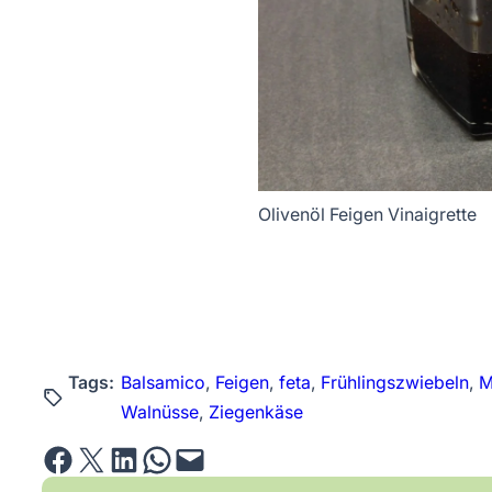
Olivenöl Feigen Vinaigrette
Tags:
Balsamico
, 
Feigen
, 
feta
, 
Frühlingszwiebeln
, 
M
Walnüsse
, 
Ziegenkäse
Share on Facebook
Email this Page
Share on LinkedIn
Share on WhatsApp
Email this Page