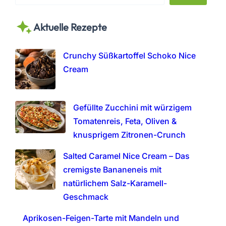
e
a
Aktuelle Rezepte
r
c
h
Crunchy Süßkartoffel Schoko Nice
Cream
Gefüllte Zucchini mit würzigem
Tomatenreis, Feta, Oliven &
knusprigem Zitronen-Crunch
Salted Caramel Nice Cream – Das
cremigste Bananeneis mit
natürlichem Salz-Karamell-
Geschmack
Aprikosen-Feigen-Tarte mit Mandeln und