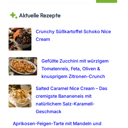
e
a
Aktuelle Rezepte
r
c
h
Crunchy Süßkartoffel Schoko Nice
Cream
Gefüllte Zucchini mit würzigem
Tomatenreis, Feta, Oliven &
knusprigem Zitronen-Crunch
Salted Caramel Nice Cream – Das
cremigste Bananeneis mit
natürlichem Salz-Karamell-
Geschmack
Aprikosen-Feigen-Tarte mit Mandeln und