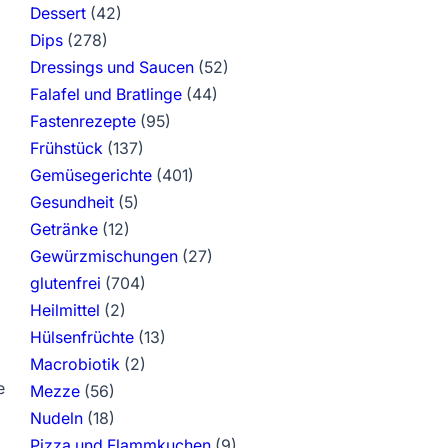
Dessert
(42)
Dips
(278)
Dressings und Saucen
(52)
Falafel und Bratlinge
(44)
Fastenrezepte
(95)
Frühstück
(137)
Gemüsegerichte
(401)
Gesundheit
(5)
Getränke
(12)
Gewürzmischungen
(27)
glutenfrei
(704)
Heilmittel
(2)
Hülsenfrüchte
(13)
Macrobiotik
(2)
e
Mezze
(56)
Nudeln
(18)
Pizza und Flammkuchen
(9)