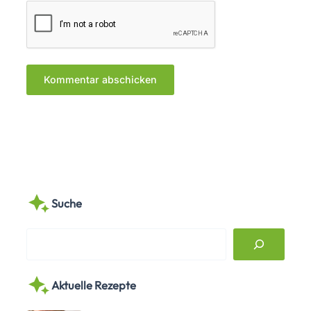
Suche
S
e
a
Aktuelle Rezepte
r
c