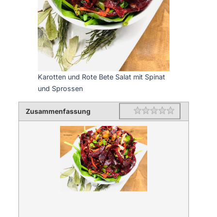
Karotten und Rote Bete Salat mit Spinat
und Sprossen
Zusammenfassung
Rating
1 star
2 stars
3 stars
4 stars
5 stars