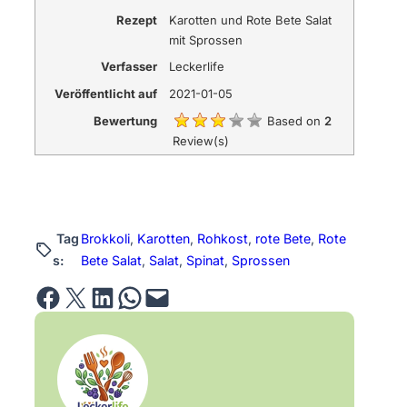
Rezept
Karotten und Rote Bete Salat
mit Sprossen
Verfasser
Leckerlife
Veröffentlicht auf
2021-01-05
Bewertung
Based on
2
Review(s)
Tag
Brokkoli
, 
Karotten
, 
Rohkost
, 
rote Bete
, 
Rote
s:
Bete Salat
, 
Salat
, 
Spinat
, 
Sprossen
Share on Facebook
Email this Page
Share on LinkedIn
Share on WhatsApp
Email this Page