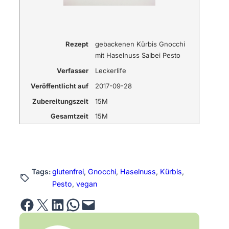
Rezept
gebackenen Kürbis Gnocchi
mit Haselnuss Salbei Pesto
Verfasser
Leckerlife
Veröffentlicht auf
2017-09-28
Zubereitungszeit
15M
Gesamtzeit
15M
Tags:
glutenfrei
, 
Gnocchi
, 
Haselnuss
, 
Kürbis
, 
Pesto
, 
vegan
Share on Facebook
Email this Page
Share on LinkedIn
Share on WhatsApp
Email this Page