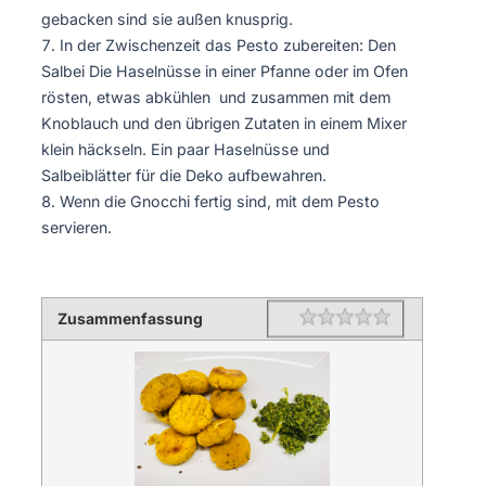
gebacken sind sie außen knusprig.
In der Zwischenzeit das Pesto zubereiten: Den
Salbei Die Haselnüsse in einer Pfanne oder im Ofen
rösten, etwas abkühlen und zusammen mit dem
Knoblauch und den übrigen Zutaten in einem Mixer
klein häckseln. Ein paar Haselnüsse und
Salbeiblätter für die Deko aufbewahren.
Wenn die Gnocchi fertig sind, mit dem Pesto
servieren.
Zusammenfassung
Rating
1 star
2 stars
3 stars
4 stars
5 stars