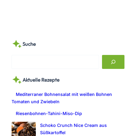
Suche
S
e
a
Aktuelle Rezepte
r
c
Mediterraner Bohnensalat mit weißen Bohnen
h
Tomaten und Zwiebeln
Riesenbohnen-Tahini-Miso-Dip
Schoko Crunch Nice Cream aus
Süßkartoffel