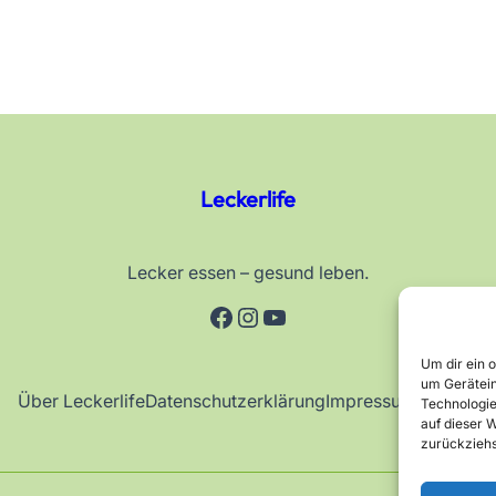
Leckerlife
Lecker essen – gesund leben.
Facebook
Instagram
YouTube
Um dir ein 
um Gerätein
Über Leckerlife
Datenschutzerklärung
Impressum
Kontakt
Technologie
auf dieser W
zurückziehs