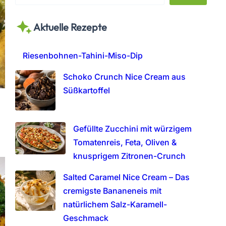
e
a
Aktuelle Rezepte
r
c
h
Riesenbohnen-Tahini-Miso-Dip
Schoko Crunch Nice Cream aus
Süßkartoffel
Gefüllte Zucchini mit würzigem
Tomatenreis, Feta, Oliven &
knusprigem Zitronen-Crunch
Salted Caramel Nice Cream – Das
cremigste Bananeneis mit
natürlichem Salz-Karamell-
Geschmack