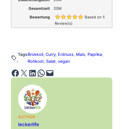
Gesamtzeit
20M
Bewertung
Based on
1
Review(s)
Tags
Brokkoli
, 
Curry
, 
Erdnuss
, 
Mais
, 
Paprika
, 
:
Rohkost
, 
Salat
, 
vegan
Share on Facebook
Email this Page
Share on LinkedIn
Share on WhatsApp
Email this Page
AUTHOR
leckerlife