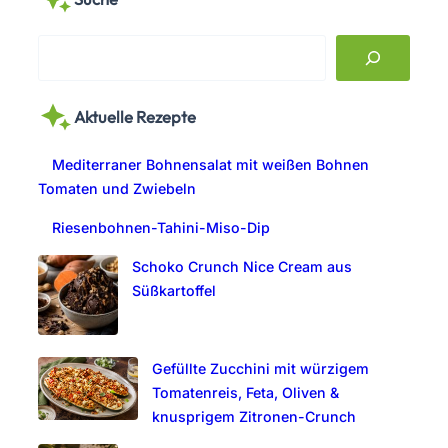
S
e
a
Aktuelle Rezepte
r
c
Mediterraner Bohnensalat mit weißen Bohnen
h
Tomaten und Zwiebeln
Riesenbohnen-Tahini-Miso-Dip
Schoko Crunch Nice Cream aus
Süßkartoffel
Gefüllte Zucchini mit würzigem
Tomatenreis, Feta, Oliven &
knusprigem Zitronen-Crunch