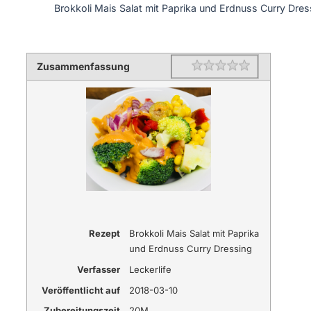
Brokkoli Mais Salat mit Paprika und Erdnuss Curry Dres
Zusammenfassung
Rating
1 star
2 stars
3 stars
4 stars
5 stars
Rezept
Brokkoli Mais Salat mit Paprika
und Erdnuss Curry Dressing
Verfasser
Leckerlife
Veröffentlicht auf
2018-03-10
Zubereitungszeit
20M