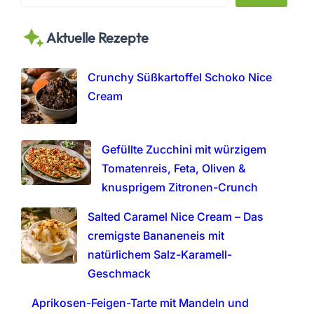
e
a
Aktuelle Rezepte
r
c
h
Crunchy Süßkartoffel Schoko Nice
Cream
Gefüllte Zucchini mit würzigem
Tomatenreis, Feta, Oliven &
knusprigem Zitronen-Crunch
Salted Caramel Nice Cream – Das
cremigste Bananeneis mit
natürlichem Salz-Karamell-
Geschmack
Aprikosen-Feigen-Tarte mit Mandeln und