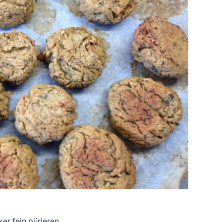
xer fein pürieren.