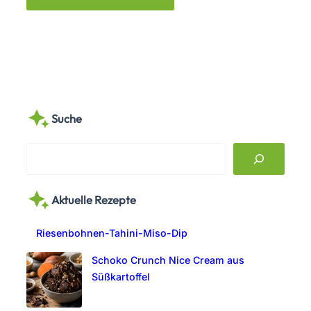
Suche
S
e
a
Aktuelle Rezepte
r
c
Riesenbohnen-Tahini-Miso-Dip
h
Schoko Crunch Nice Cream aus
Süßkartoffel