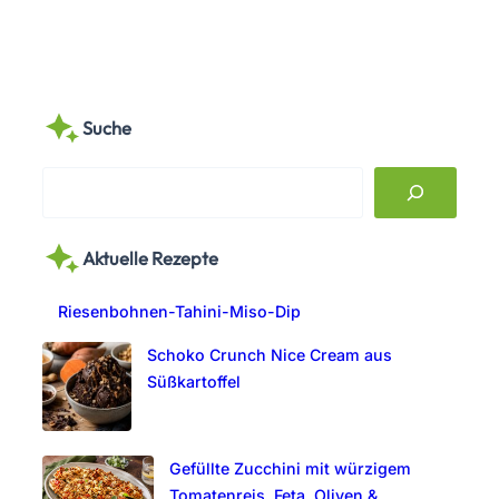
Suche
S
e
a
Aktuelle Rezepte
r
c
Riesenbohnen-Tahini-Miso-Dip
h
Schoko Crunch Nice Cream aus
Süßkartoffel
Gefüllte Zucchini mit würzigem
Tomatenreis, Feta, Oliven &