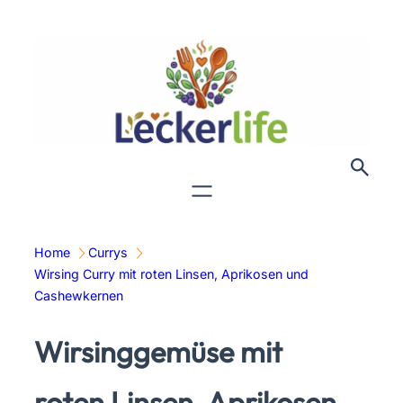
Zum
Inhalt
springen
Home
Currys
Wirsing Curry mit roten Linsen, Aprikosen und
Cashewkernen
Wirsinggemüse mit
roten Linsen, Aprikosen