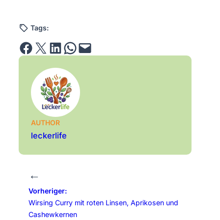
Tags:
Share on Facebook
Email this Page
Share on LinkedIn
Share on WhatsApp
Email this Page
AUTHOR
leckerlife
←
Vorheriger:
Wirsing Curry mit roten Linsen, Aprikosen und
Cashewkernen