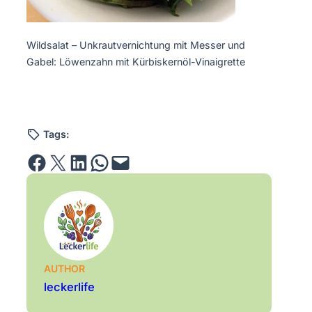
Wildsalat – Unkrautvernichtung mit Messer und
Gabel: Löwenzahn mit Kürbiskernöl-Vinaigrette
Tags:
Share on Facebook
Email this Page
Share on LinkedIn
Share on WhatsApp
Email this Page
AUTHOR
leckerlife