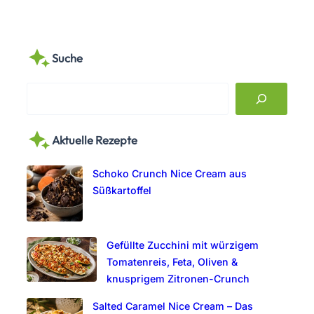
Suche
S
e
a
Aktuelle Rezepte
r
c
Schoko Crunch Nice Cream aus
h
Süßkartoffel
Gefüllte Zucchini mit würzigem
Tomatenreis, Feta, Oliven &
knusprigem Zitronen-Crunch
Salted Caramel Nice Cream – Das