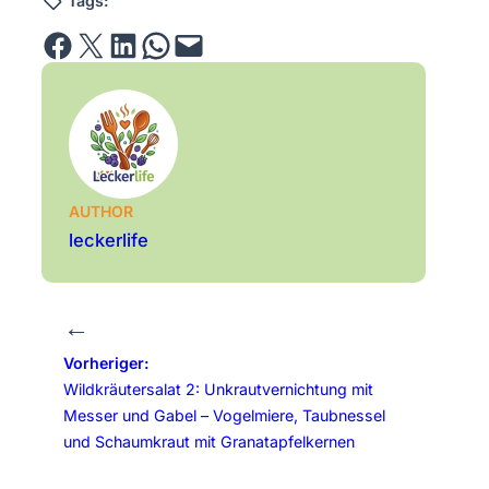
Tags:
Share on Facebook
Email this Page
Share on LinkedIn
Share on WhatsApp
Email this Page
AUTHOR
leckerlife
←
Vorheriger:
Wildkräutersalat 2: Unkrautvernichtung mit
Messer und Gabel – Vogelmiere, Taubnessel
und Schaumkraut mit Granatapfelkernen