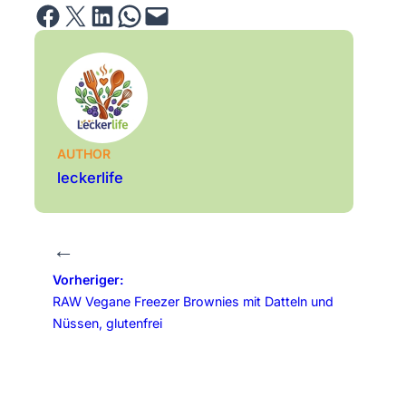
Share on Facebook
Email this Page
Share on LinkedIn
Share on WhatsApp
Email this Page
AUTHOR
leckerlife
←
Vorheriger:
RAW Vegane Freezer Brownies mit Datteln und
Nüssen, glutenfrei