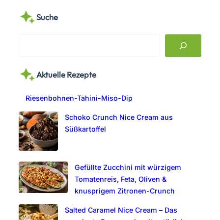
Suche
S
e
a
Aktuelle Rezepte
r
c
Riesenbohnen-Tahini-Miso-Dip
h
Schoko Crunch Nice Cream aus
Süßkartoffel
Gefüllte Zucchini mit würzigem
Tomatenreis, Feta, Oliven &
knusprigem Zitronen-Crunch
Salted Caramel Nice Cream – Das