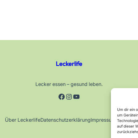
Leckerlife
Lecker essen – gesund leben.
Facebook
Instagram
YouTube
Um dir ein 
um Gerätein
Über Leckerlife
Datenschutzerklärung
Impressum
Kontakt
Technologie
auf dieser W
zurückziehs