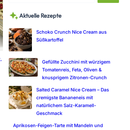
e
a
Aktuelle Rezepte
r
c
h
Schoko Crunch Nice Cream aus
Süßkartoffel
,
Gefüllte Zucchini mit würzigem
Tomatenreis, Feta, Oliven &
knusprigem Zitronen-Crunch
Salted Caramel Nice Cream – Das
cremigste Bananeneis mit
natürlichem Salz-Karamell-
Geschmack
Aprikosen-Feigen-Tarte mit Mandeln und