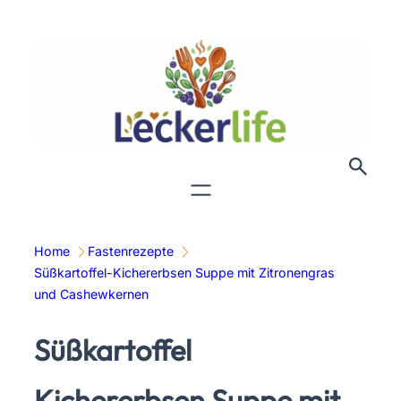
Zum
Inhalt
springen
Home
Fastenrezepte
Süßkartoffel-Kichererbsen Suppe mit Zitronengras
und Cashewkernen
Süßkartoffel
Kichererbsen Suppe mit