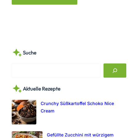
Suche
S
e
a
Aktuelle Rezepte
r
c
Crunchy Süßkartoffel Schoko Nice
h
Cream
Gefüllte Zucchini mit würzigem