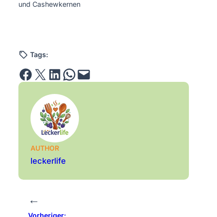
und Cashewkernen
Tags:
Share on Facebook
Email this Page
Share on LinkedIn
Share on WhatsApp
Email this Page
AUTHOR
leckerlife
←
Vorheriger: