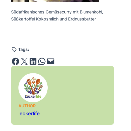
Südafrikanisches Gemüsecurry mit Blumenkohl,
Süßkartoffel Kokosmilch und Erdnussbutter
Tags:
Share on Facebook
Email this Page
Share on LinkedIn
Share on WhatsApp
Email this Page
AUTHOR
leckerlife