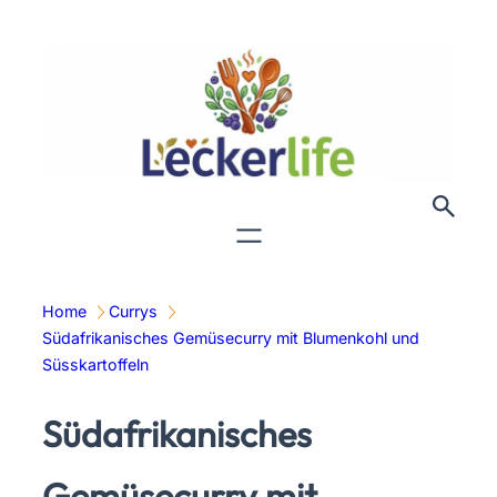
Zum
Inhalt
springen
Home
Currys
Südafrikanisches Gemüsecurry mit Blumenkohl und
Süsskartoffeln
Südafrikanisches
Gemüsecurry mit