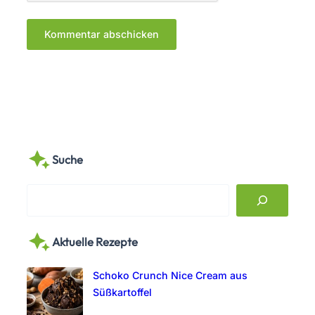
Suche
S
e
a
Aktuelle Rezepte
r
c
Schoko Crunch Nice Cream aus
h
Süßkartoffel