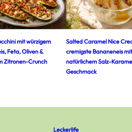
ucchini mit würzigem
Salted Caramel Nice Cre
s, Feta, Oliven &
cremigste Bananeneis mi
m Zitronen-Crunch
natürlichem Salz-Karamel
Geschmack
Leckerlife