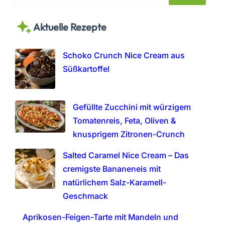
e
a
Aktuelle Rezepte
r
c
h
Schoko Crunch Nice Cream aus
Süßkartoffel
Gefüllte Zucchini mit würzigem
Tomatenreis, Feta, Oliven &
knusprigem Zitronen-Crunch
Salted Caramel Nice Cream – Das
cremigste Bananeneis mit
natürlichem Salz-Karamell-
Geschmack
Aprikosen-Feigen-Tarte mit Mandeln und