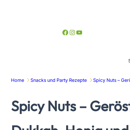
Zum
Inhalt
springen
Facebook
Instagram
YouTube
Home
Snacks und Party Rezepte
Spicy Nuts – Ger
Spicy Nuts – Gerös