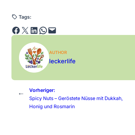
Tags:
Share on Facebook
Email this Page
Share on LinkedIn
Share on WhatsApp
Email this Page
AUTHOR
leckerlife
Vorheriger:
←
Spicy Nuts – Geröstete Nüsse mit Dukkah,
Honig und Rosmarin