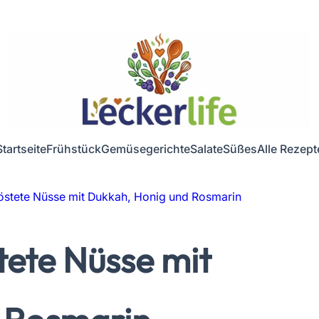
Startseite
Frühstück
Gemüsegerichte
Salate
Süßes
Alle Rezept
östete Nüsse mit Dukkah, Honig und Rosmarin
tete Nüsse mit