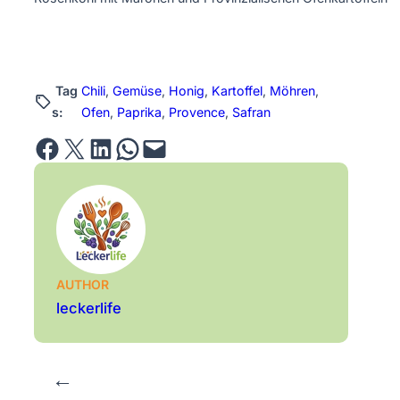
Tag
Chili
, 
Gemüse
, 
Honig
, 
Kartoffel
, 
Möhren
, 
s:
Ofen
, 
Paprika
, 
Provence
, 
Safran
Share on Facebook
Email this Page
Share on LinkedIn
Share on WhatsApp
Email this Page
AUTHOR
leckerlife
←