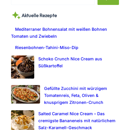
e
a
Aktuelle Rezepte
r
c
Mediterraner Bohnensalat mit weißen Bohnen
h
Tomaten und Zwiebeln
Riesenbohnen-Tahini-Miso-Dip
Schoko Crunch Nice Cream aus
Süßkartoffel
Gefüllte Zucchini mit würzigem
Tomatenreis, Feta, Oliven &
knusprigem Zitronen-Crunch
Salted Caramel Nice Cream – Das
cremigste Bananeneis mit natürlichem
Salz-Karamell-Geschmack