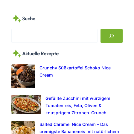
Suche
S
e
a
Aktuelle Rezepte
r
c
Crunchy Süßkartoffel Schoko Nice
h
Cream
Gefüllte Zucchini mit würzigem
Tomatenreis, Feta, Oliven &
knusprigem Zitronen-Crunch
Salted Caramel Nice Cream – Das
cremigste Bananeneis mit natürlichem