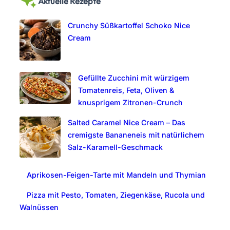
Aktuelle Rezepte
r
c
Crunchy Süßkartoffel Schoko Nice
h
Cream
Gefüllte Zucchini mit würzigem
Tomatenreis, Feta, Oliven &
knusprigem Zitronen-Crunch
Salted Caramel Nice Cream – Das
cremigste Bananeneis mit natürlichem
Salz-Karamell-Geschmack
Aprikosen-Feigen-Tarte mit Mandeln und Thymian
Pizza mit Pesto, Tomaten, Ziegenkäse, Rucola und
Walnüssen