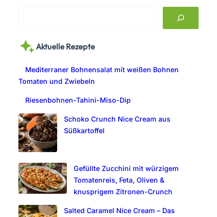
S
e
a
Aktuelle Rezepte
r
c
Mediterraner Bohnensalat mit weißen Bohnen
h
Tomaten und Zwiebeln
Riesenbohnen-Tahini-Miso-Dip
Schoko Crunch Nice Cream aus
Süßkartoffel
Gefüllte Zucchini mit würzigem
Tomatenreis, Feta, Oliven &
knusprigem Zitronen-Crunch
Salted Caramel Nice Cream – Das