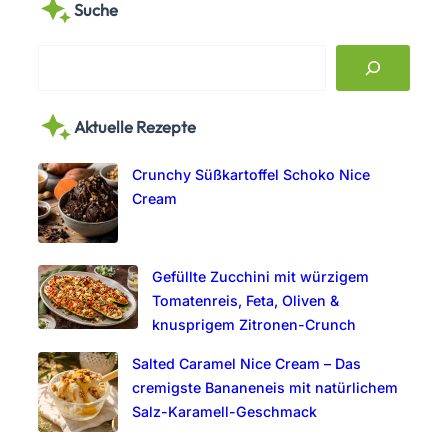
Suche
S
e
a
Aktuelle Rezepte
r
c
Crunchy Süßkartoffel Schoko Nice
h
Cream
Gefüllte Zucchini mit würzigem
Tomatenreis, Feta, Oliven &
knusprigem Zitronen-Crunch
Salted Caramel Nice Cream – Das
cremigste Bananeneis mit natürlichem
Salz-Karamell-Geschmack