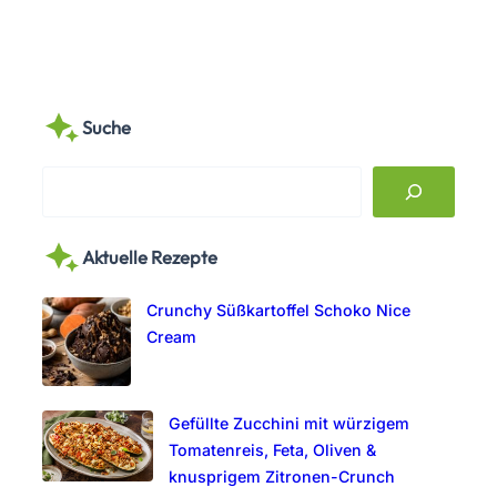
Suche
S
e
a
Aktuelle Rezepte
r
c
Crunchy Süßkartoffel Schoko Nice
h
Cream
Gefüllte Zucchini mit würzigem
Tomatenreis, Feta, Oliven &
knusprigem Zitronen-Crunch