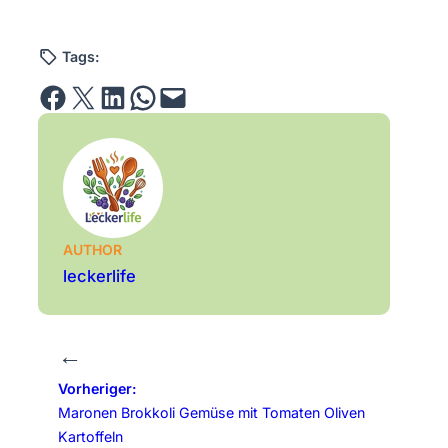
Tags:
Share on Facebook
Email this Page
Share on LinkedIn
Share on WhatsApp
Email this Page
AUTHOR
leckerlife
←
Vorheriger:
Maronen Brokkoli Gemüse mit Tomaten Oliven
Kartoffeln