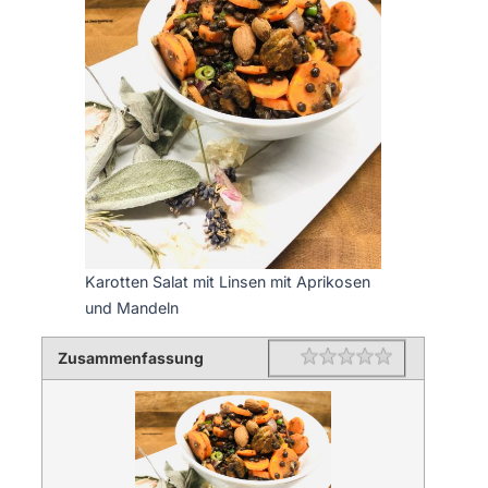
Karotten Salat mit Linsen mit Aprikosen
und Mandeln
Zusammenfassung
Rating
1 star
2 stars
3 stars
4 stars
5 stars