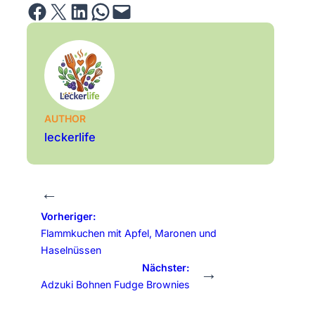
Share on Facebook
Email this Page
Share on LinkedIn
Share on WhatsApp
Email this Page
AUTHOR
leckerlife
←
Vorheriger:
Flammkuchen mit Apfel, Maronen und
Haselnüssen
Nächster:
→
Adzuki Bohnen Fudge Brownies