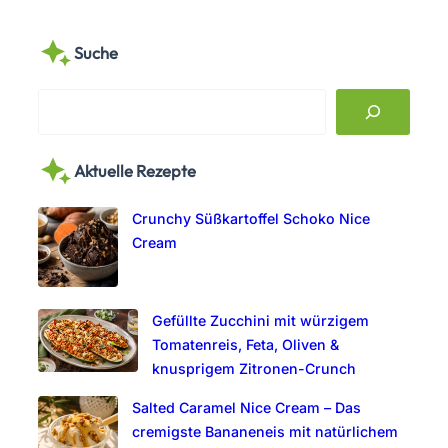
Suche
S
e
a
Aktuelle Rezepte
r
c
Crunchy Süßkartoffel Schoko Nice
h
Cream
Gefüllte Zucchini mit würzigem
Tomatenreis, Feta, Oliven &
knusprigem Zitronen-Crunch
Salted Caramel Nice Cream – Das
cremigste Bananeneis mit natürlichem