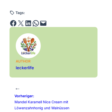
Tags:
Share on Facebook
Email this Page
Share on LinkedIn
Share on WhatsApp
Email this Page
AUTHOR
leckerlife
←
Vorheriger:
Mandel Karamell Nice Cream mit
Löwenzahnhonig und Walnüssen