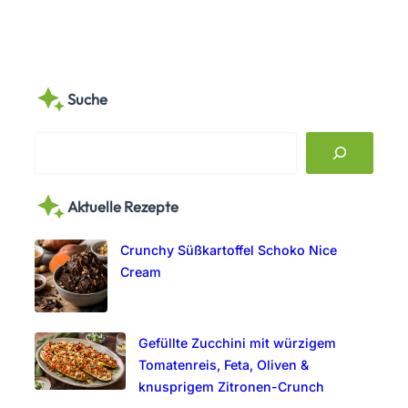
Suche
S
e
a
Aktuelle Rezepte
r
c
Crunchy Süßkartoffel Schoko Nice
h
Cream
Gefüllte Zucchini mit würzigem
Tomatenreis, Feta, Oliven &
knusprigem Zitronen-Crunch