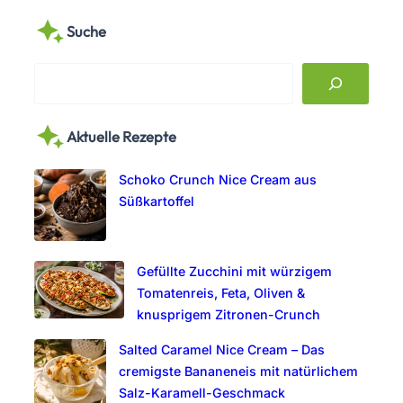
Suche
S
e
a
Aktuelle Rezepte
r
c
Schoko Crunch Nice Cream aus
h
Süßkartoffel
Gefüllte Zucchini mit würzigem
Tomatenreis, Feta, Oliven &
knusprigem Zitronen-Crunch
Salted Caramel Nice Cream – Das
cremigste Bananeneis mit natürlichem
Salz-Karamell-Geschmack