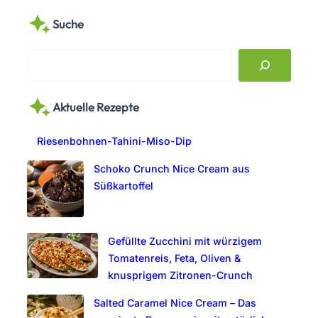
Suche
S
e
a
Aktuelle Rezepte
r
c
Riesenbohnen-Tahini-Miso-Dip
h
Schoko Crunch Nice Cream aus
Süßkartoffel
Gefüllte Zucchini mit würzigem
Tomatenreis, Feta, Oliven &
knusprigem Zitronen-Crunch
Salted Caramel Nice Cream – Das