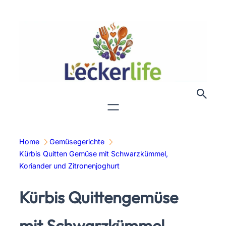
Zum
Inhalt
springen
Home
Gemüsegerichte
Kürbis Quitten Gemüse mit Schwarzkümmel,
Koriander und Zitronenjoghurt
Kürbis Quittengemüse
mit Schwarzkümmel