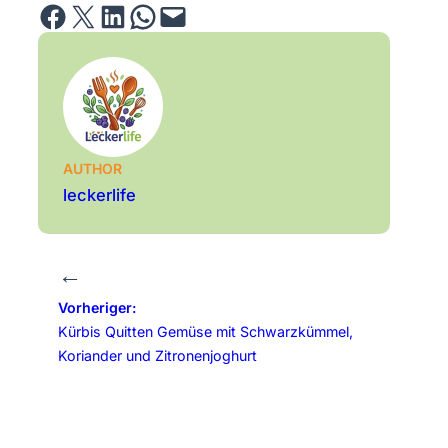
Share on Facebook
Email this Page
Share on LinkedIn
Share on WhatsApp
Email this Page
AUTHOR
leckerlife
←
Vorheriger:
Kürbis Quitten Gemüse mit Schwarzkümmel,
Koriander und Zitronenjoghurt