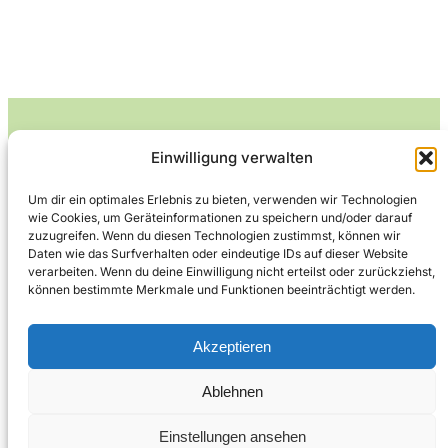
Einwilligung verwalten
Leckerlife
Um dir ein optimales Erlebnis zu bieten, verwenden wir Technologien
wie Cookies, um Geräteinformationen zu speichern und/oder darauf
Lecker essen – gesund leben.
zuzugreifen. Wenn du diesen Technologien zustimmst, können wir
Daten wie das Surfverhalten oder eindeutige IDs auf dieser Website
verarbeiten. Wenn du deine Einwilligung nicht erteilst oder zurückziehst,
können bestimmte Merkmale und Funktionen beeinträchtigt werden.
Über Leckerlife
Datenschutzerklärung
Impressum
Kontakt
Akzeptieren
Ablehnen
Copyright © 2026
Designed by
WPZOOM
Einstellungen ansehen