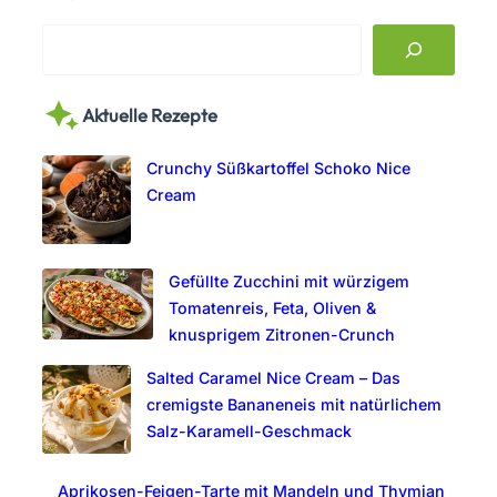
S
e
a
Aktuelle Rezepte
r
c
Crunchy Süßkartoffel Schoko Nice
h
Cream
Gefüllte Zucchini mit würzigem
Tomatenreis, Feta, Oliven &
knusprigem Zitronen-Crunch
Salted Caramel Nice Cream – Das
cremigste Bananeneis mit natürlichem
Salz-Karamell-Geschmack
Aprikosen-Feigen-Tarte mit Mandeln und Thymian