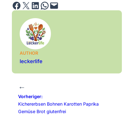
Share on Facebook
Email this Page
Share on LinkedIn
Share on WhatsApp
Email this Page
AUTHOR
leckerlife
←
Vorheriger:
Kichererbsen Bohnen Karotten Paprika
Gemüse Brot glutenfrei