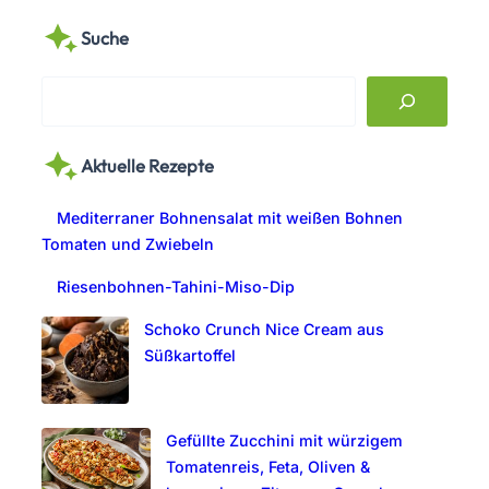
Suche
S
e
a
Aktuelle Rezepte
r
c
Mediterraner Bohnensalat mit weißen Bohnen
h
Tomaten und Zwiebeln
Riesenbohnen-Tahini-Miso-Dip
Schoko Crunch Nice Cream aus
Süßkartoffel
Gefüllte Zucchini mit würzigem
Tomatenreis, Feta, Oliven &