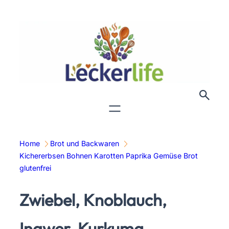
Zum
Inhalt
springen
Home
Brot und Backwaren
Kichererbsen Bohnen Karotten Paprika Gemüse Brot
glutenfrei
Zwiebel, Knoblauch,
Ingwer, Kurkuma,