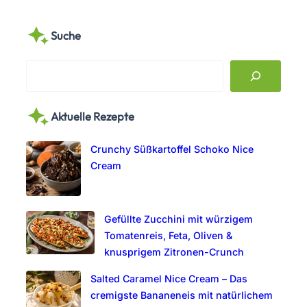
Suche
S
e
a
Aktuelle Rezepte
r
c
Crunchy Süßkartoffel Schoko Nice
h
Cream
Gefüllte Zucchini mit würzigem
Tomatenreis, Feta, Oliven &
knusprigem Zitronen-Crunch
Salted Caramel Nice Cream – Das
cremigste Bananeneis mit natürlichem