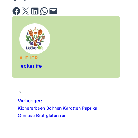
Share on Facebook
Email this Page
Share on LinkedIn
Share on WhatsApp
Email this Page
AUTHOR
leckerlife
←
Vorheriger:
Kichererbsen Bohnen Karotten Paprika
Gemüse Brot glutenfrei