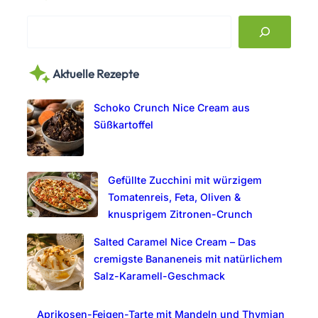
S
e
a
Aktuelle Rezepte
r
c
Schoko Crunch Nice Cream aus
h
Süßkartoffel
Gefüllte Zucchini mit würzigem
Tomatenreis, Feta, Oliven &
knusprigem Zitronen-Crunch
Salted Caramel Nice Cream – Das
cremigste Bananeneis mit natürlichem
Salz-Karamell-Geschmack
Aprikosen-Feigen-Tarte mit Mandeln und Thymian