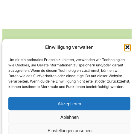
Einwilligung verwalten
Leckerlife
Um dir ein optimales Erlebnis zu bieten, verwenden wir Technologien
wie Cookies, um Geräteinformationen zu speichern und/oder darauf
Lecker essen – gesund leben.
zuzugreifen. Wenn du diesen Technologien zustimmst, können wir
Daten wie das Surfverhalten oder eindeutige IDs auf dieser Website
verarbeiten. Wenn du deine Einwilligung nicht erteilst oder zurückziehst,
können bestimmte Merkmale und Funktionen beeinträchtigt werden.
Über Leckerlife
Datenschutzerklärung
Impressum
Kontakt
Akzeptieren
Ablehnen
Copyright © 2026
Designed by
WPZOOM
Einstellungen ansehen