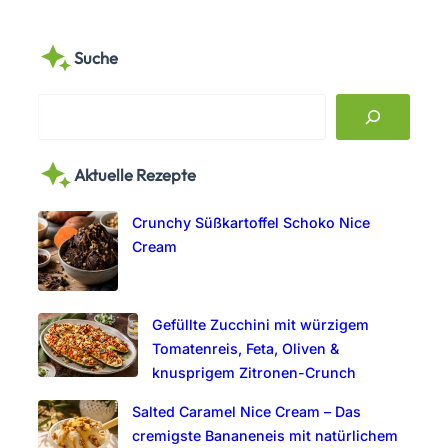
Suche
S
e
a
Aktuelle Rezepte
r
c
Crunchy Süßkartoffel Schoko Nice
h
Cream
Gefüllte Zucchini mit würzigem
Tomatenreis, Feta, Oliven &
knusprigem Zitronen-Crunch
Salted Caramel Nice Cream – Das
cremigste Bananeneis mit natürlichem