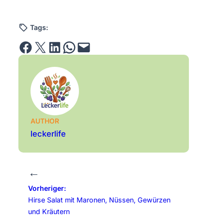
Tags:
Share on Facebook
Email this Page
Share on LinkedIn
Share on WhatsApp
Email this Page
AUTHOR
leckerlife
←
Vorheriger:
Hirse Salat mit Maronen, Nüssen, Gewürzen
und Kräutern