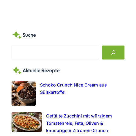
Suche
S
e
a
Aktuelle Rezepte
r
c
Schoko Crunch Nice Cream aus
h
Süßkartoffel
Gefüllte Zucchini mit würzigem
Tomatenreis, Feta, Oliven &
knusprigem Zitronen-Crunch