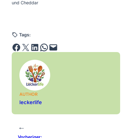
und Cheddar
Tags:
Share on Facebook
Email this Page
Share on LinkedIn
Share on WhatsApp
Email this Page
AUTHOR
leckerlife
←
Vorheriger: