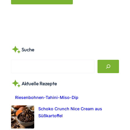
Suche
S
e
a
Aktuelle Rezepte
r
c
Riesenbohnen-Tahini-Miso-Dip
h
Schoko Crunch Nice Cream aus
Süßkartoffel