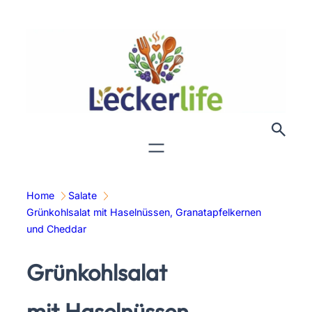
Zum
Inhalt
springen
Home
Salate
Grünkohlsalat mit Haselnüssen, Granatapfelkernen
und Cheddar
Grünkohlsalat
mit.Haselnüssen,