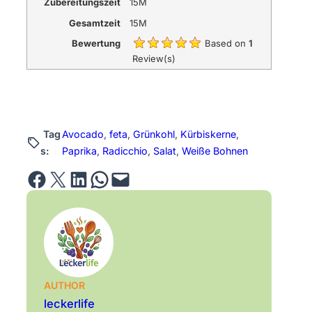
Zubereitungszeit
15M
Gesamtzeit
15M
Bewertung
Based on
1
Review(s)
Tag
Avocado
, 
feta
, 
Grünkohl
, 
Kürbiskerne
, 
s:
Paprika
, 
Radicchio
, 
Salat
, 
Weiße Bohnen
Share on Facebook
Email this Page
Share on LinkedIn
Share on WhatsApp
Email this Page
AUTHOR
leckerlife