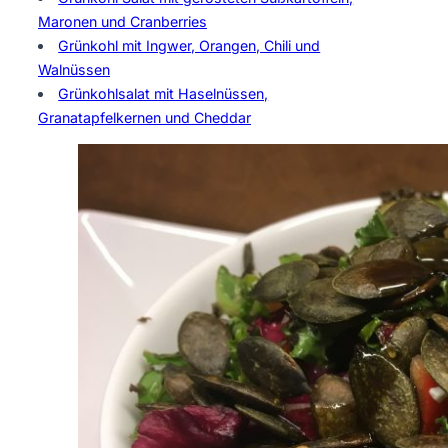
Maronen und Cranberries
Grünkohl mit Ingwer, Orangen, Chili und
Walnüssen
Grünkohlsalat mit Haselnüssen,
Granatapfelkernen und Cheddar