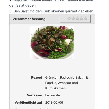
den Salat geben.
Den Salat mit den Kürbiskernen garniert genießen.
Zusammenfassung
Rating
1 star
2 stars
3 stars
4 stars
5 stars
Rezept
Grünkohl Radicchio Salat mit
Paprika, Avocado und
Kürbiskernen
Verfasser
Leckerlife
Veröffentlicht auf
2018-02-06