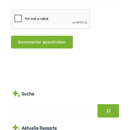
Suche
S
e
a
Aktuelle Rezepte
r