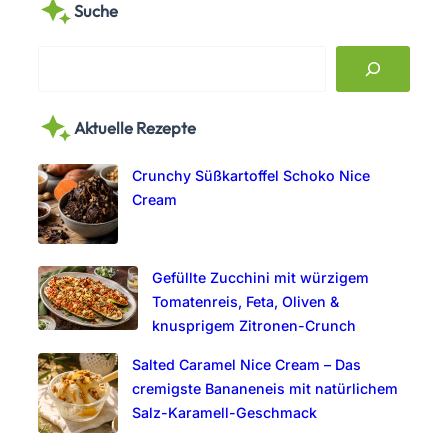
Suche
S
e
a
Aktuelle Rezepte
r
c
Crunchy Süßkartoffel Schoko Nice
h
Cream
Gefüllte Zucchini mit würzigem
Tomatenreis, Feta, Oliven &
knusprigem Zitronen-Crunch
Salted Caramel Nice Cream – Das
cremigste Bananeneis mit natürlichem
Salz-Karamell-Geschmack