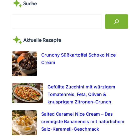
Suche
S
e
a
Aktuelle Rezepte
r
c
Crunchy Süßkartoffel Schoko Nice
h
Cream
Gefüllte Zucchini mit würzigem
Tomatenreis, Feta, Oliven &
knusprigem Zitronen-Crunch
Salted Caramel Nice Cream – Das
cremigste Bananeneis mit natürlichem
Salz-Karamell-Geschmack