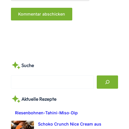
Suche
S
e
a
Aktuelle Rezepte
r
c
Riesenbohnen-Tahini-Miso-Dip
h
Schoko Crunch Nice Cream aus