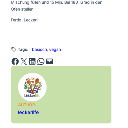
Mischung füllen und 15 Min. Bei 180 Grad in den
Ofen stellen.
Fertig, Lecker!
Tags:
basisch
, 
vegan
Share on Facebook
Email this Page
Share on LinkedIn
Share on WhatsApp
Email this Page
AUTHOR
leckerlife